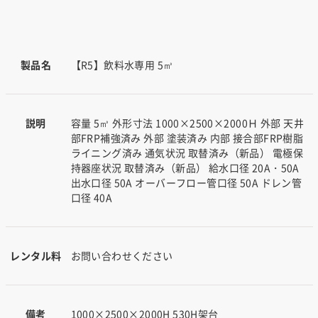
製品名
【R5】飲料水専用 5㎥
説明
容量 5㎥ 外形寸法 1000×2500×2000Ｈ 外部 天井
部FRP補強済み 外部 塗装済み 内部 接合部FRP樹脂
ライニング済み 通気状況 取替済み（新品） 電極保
持器座状況 取替済み（新品） 給水口径 20A・50A
出水口径 50A オーバーフロー管口径 50A ドレン管
口径 40A
レンタル料
お問い合わせください
備考
1000×2500×2000H 530H架台