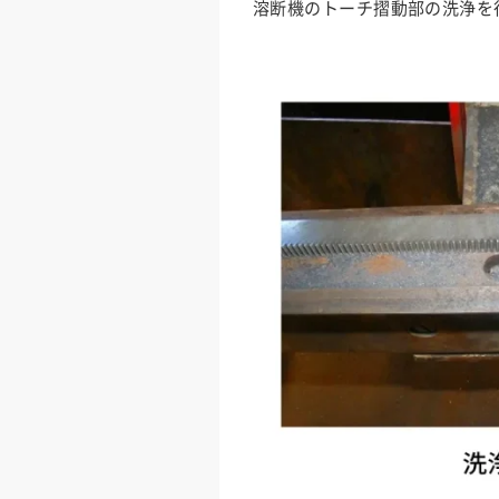
溶断機のトーチ摺動部の洗浄を